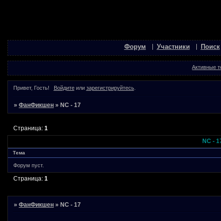
Форум
Участники
Поиск
Активные 
Привет, Гость!
Войдите
или
зарегистрируйтесь
.
»
ФанФикшен
»
NC - 17
Страница:
1
NC - 1
Тема
Форум пуст.
Страница:
1
»
ФанФикшен
»
NC - 17