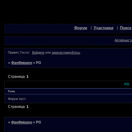
Форум
Участники
Поиск
Активные 
Привет, Гость!
Войдите
или
зарегистрируйтесь
.
»
ФанФикшен
»
PG
Страница:
1
PG
Тема
Форум пуст.
Страница:
1
»
ФанФикшен
»
PG